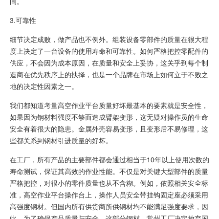
间。
3.可靠性
细节决定成败，做产品也不例外。组装设备零部件的质量在很大程
度上决定了一台设备的使用寿命和可靠性。如何严格把控零配件的
供应，不会因为成本原因，在质量和安全上妥协，这关乎到每个制
造商在优先秩序上的抉择，也是一个品牌在市场上如何立于不败之
地的决定性因素之一。
我们都知道考量高空作业平台质量好坏最基本的要素就是安全性，
如果因为钢材料强度不够而造成臂架变形，这无疑对操作员的生命
安全有着很大的隐患。金属外壳容易变形，且变形后不易修理，这
些都关系到钢材引进质量的好坏。
在工厂，所有产品的主要部件都会通过相当于10年以上使用次数的
寿命测试，保证其高效的作业性能。不仅是对关键大型部件的质量
严格把控，对很小的零件质量也从不含糊。例如，依照相关安全标
准，高空作业平台操作台上，操作人员安全带挂钩固定座必须采用
高强度钢材。但国内所有供货商所供钢材均不能满足强度要求，因
此，为了确保产品质量与安全，这部分钢材，常州工厂决定放弃国