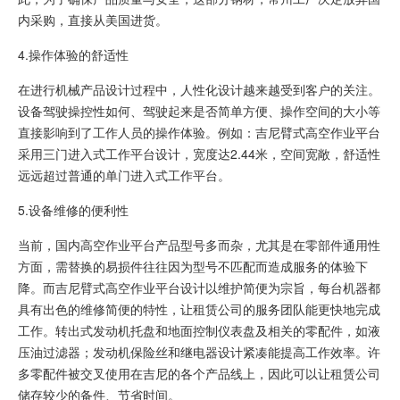
内采购，直接从美国进货。
4.操作体验的舒适性
在进行机械产品设计过程中，人性化设计越来越受到客户的关注。
设备驾驶操控性如何、驾驶起来是否简单方便、操作空间的大小等
直接影响到了工作人员的操作体验。例如：吉尼臂式高空作业平台
采用三门进入式工作平台设计，宽度达2.44米，空间宽敞，舒适性
远远超过普通的单门进入式工作平台。
5.设备维修的便利性
当前，国内高空作业平台产品型号多而杂，尤其是在零部件通用性
方面，需替换的易损件往往因为型号不匹配而造成服务的体验下
降。而吉尼臂式高空作业平台设计以维护简便为宗旨，每台机器都
具有出色的维修简便的特性，让租赁公司的服务团队能更快地完成
工作。转出式发动机托盘和地面控制仪表盘及相关的零配件，如液
压油过滤器；发动机保险丝和继电器设计紧凑能提高工作效率。许
多零配件被交叉使用在吉尼的各个产品线上，因此可以让租赁公司
储存较少的备件、节省时间。