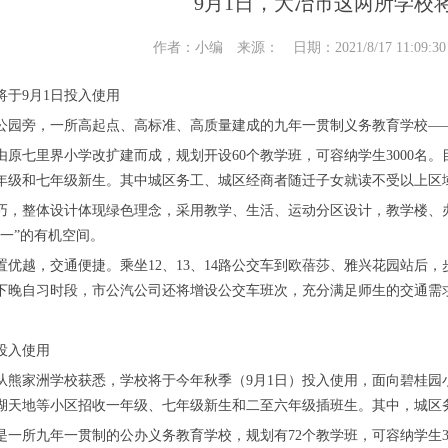
9月1日，大冶市这两所学校
作者：小编 来源： 日期：2021/8/17 11:09:
将于9月1日投入使用
公园旁，一所高起点、高标准、高质量建成的九年一贯制义务教育学校——
由原七里界小学改扩建而成，规划开设60个教学班，可容纳学生3000名
年级和七年级新生。其中城区务工、城区经商者随迁子女就读不受以上区
巧，整体设计体现绿色理念，采用教学、生活、运动分区设计，教学楼、
合一”的有机空间。
置优越，交通便捷。乘坐12、13、14路公交车到欧蓓莎、雅兴花园站后，步
下晚自习时段，市公汽公司还将增设公交车班次，充分满足师生的交通需
投入使用
从熊家洲学校获悉，学校将于今年秋季（9月1日）投入使用，面向碧桂园
湖天地等小区招收一年级、七年级新生和二至六年级插班生。其中，城区
是一所九年一贯制的公办义务教育学校，规划有72个教学班，可容纳学生3