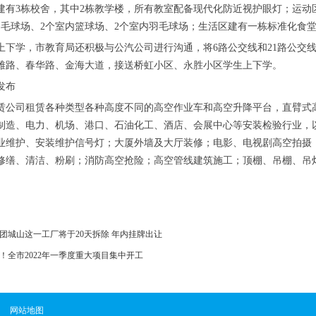
建有3栋校舍，其中2栋教学楼，所有教室配备现代化防近视护眼灯；运动区
羽毛球场、2个室内篮球场、2个室内羽毛球场；生活区建有一栋标准化食堂，
上下学，市教育局还积极与公汽公司进行沟通，将6路公交线和21路公交
雅路、春华路、金海大道，接送桥虹小区、永胜小区学生上下学。
发布
赁公司租赁各种类型各种高度不同的高空作业车和高空升降平台，直臂式
制造、电力、机场、港口、石油化工、酒店、会展中心等安装检验行业，
业维护、安装维护信号灯；大厦外墙及大厅装修；电影、电视剧高空拍摄
修缮、清洁、粉刷；消防高空抢险；高空管线建筑施工；顶棚、吊棚、吊
团城山这一工厂将于20天拆除 年内挂牌出让
！全市2022年一季度重大项目集中开工
网站地图