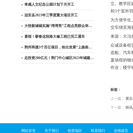
立。教学区
孝感人文纪念公园计划下月开工
和3个室外
远安县2023年三季度重大项目开工
为方便学生
大悟新城镇实施“湾湾亮”工程点亮群众幸…
交车绕至海
来源：大冶
喜报！蕲春这段路大修工程已完工通车
众诚设备租
荆州再揽3个百亿项目，绘出发展“上扬曲…
造船、汽车
总投资280亿元！荆门中心城区2023年城建…
厦场馆的物
作业；楼宇
标签：
上一篇：
黄石
下一篇：
快讯
网站首页
关于我们
租赁地区
联系我们
在线留言