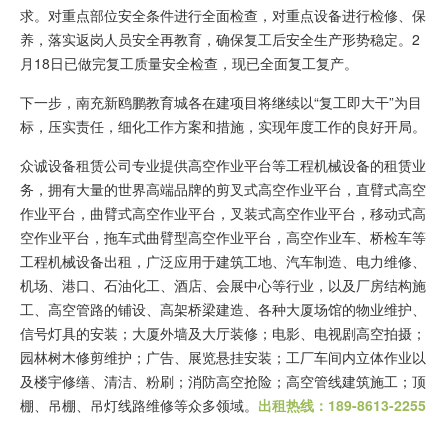
求。对重点部位安全条件进行全面检查，对重点设备进行检修、保
养，落实返岗人员安全再教育，确保复工后安全生产形势稳定。2
月18日已做完复工质量安全检查，现已全面复工复产。
下一步，南充新鸥鹏教育城各在建项目将继续以“复工即大干”为目
标，压实责任，细化工作方案和措施，实现年度工作的良好开局。
众诚设备租赁公司专业提供高空作业平台等工程机械设备的租赁业
务，拥有大量的世界高端品牌的剪叉式高空作业平台，直臂式高空
作业平台，曲臂式高空作业平台，叉装式高空作业平台，移动式高
空作业平台，拖车式曲臂型高空作业平台，高空作业车、桥检车等
工程机械设备出租，广泛应用于建筑工地、汽车制造、电力维修、
机场、港口、石油化工、酒店、会展中心等行业，以及厂房结构施
工、高空管路的铺设、高架桥梁建造、各种大厦场馆的物业维护、
信号灯具的安装；大厦外墙及大厅装修；电影、电视剧高空拍摄；
园林树木修剪维护；广告、展览悬挂安装；工厂车间内立体作业以
及楼宇修缮、清洁、粉刷；消防高空抢险；高空管线建筑施工；顶
棚、吊棚、吊灯线路维修等众多领域。
出租热线：189-8613-2255