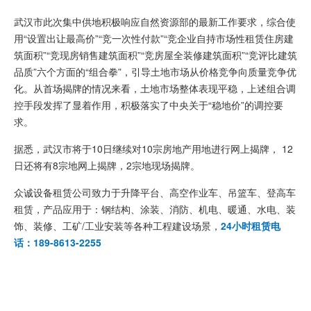
武汉市此次集中供地积极响应自然资源部的最新工作要求，综合使
用“设置出让最高价”“竞一次性付款”“竞企业自持市场性租赁住房建
筑面积”“竞现房销售建筑面积”“竞房屋全装修建筑面积”“竞评比建筑
品质”六个方面的“组合拳”，引导土地市场从价格竞争向质量竞争优
化。从首场揭牌的情况来看，土地市场整体表现平稳，上述组合调
控手段发挥了显着作用，积极落实了中央关于“稳地价”的调控要
求。
据悉，武汉市将于10日继续对10宗房地产用地进行网上揭牌， 12
日还将有8宗地网上揭牌，2宗地现场揭牌。
众诚设备租赁公司致力于升降平台、高空作业车、吊篮车、登高车
租赁，产品应用于：钢结构、涂装、消防、机电、暖通、水电、装
饰、装修、工矿/工业安装等各种工程建设场景，
24小时租赁电
话：189-8613-2255