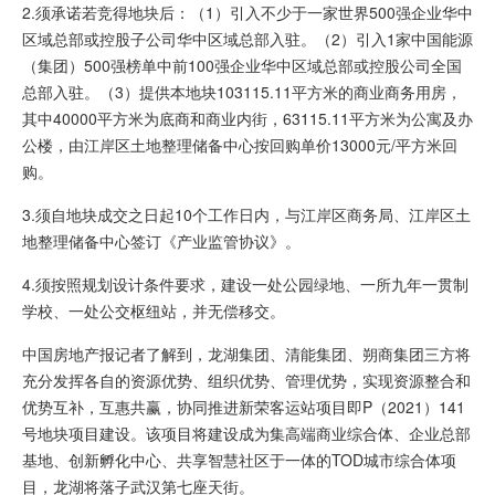
2.须承诺若竞得地块后：（1）引入不少于一家世界500强企业华中
区域总部或控股子公司华中区域总部入驻。（2）引入1家中国能源
（集团）500强榜单中前100强企业华中区域总部或控股公司全国
总部入驻。（3）提供本地块103115.11平方米的商业商务用房，
其中40000平方米为底商和商业内街，63115.11平方米为公寓及办
公楼，由江岸区土地整理储备中心按回购单价13000元/平方米回
购。
3.须自地块成交之日起10个工作日内，与江岸区商务局、江岸区土
地整理储备中心签订《产业监管协议》。
4.须按照规划设计条件要求，建设一处公园绿地、一所九年一贯制
学校、一处公交枢纽站，并无偿移交。
中国房地产报记者了解到，龙湖集团、清能集团、朔商集团三方将
充分发挥各自的资源优势、组织优势、管理优势，实现资源整合和
优势互补，互惠共赢，协同推进新荣客运站项目即P（2021）141
号地块项目建设。该项目将建设成为集高端商业综合体、企业总部
基地、创新孵化中心、共享智慧社区于一体的TOD城市综合体项
目，龙湖将落子武汉第七座天街。