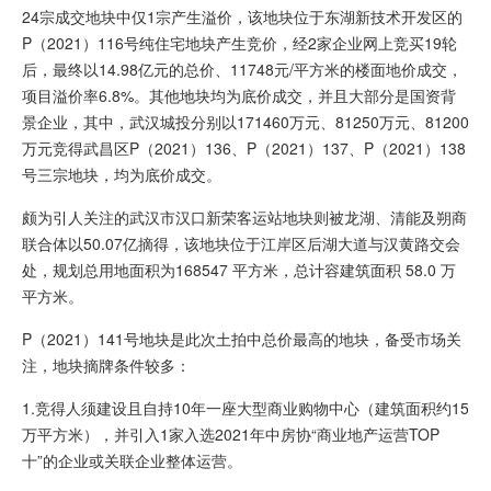
24宗成交地块中仅1宗产生溢价，该地块位于东湖新技术开发区的
P（2021）116号纯住宅地块产生竞价，经2家企业网上竞买19轮
后，最终以14.98亿元的总价、11748元/平方米的楼面地价成交，
项目溢价率6.8%。其他地块均为底价成交，并且大部分是国资背
景企业，其中，武汉城投分别以171460万元、81250万元、81200
万元竞得武昌区P（2021）136、P（2021）137、P（2021）138
号三宗地块，均为底价成交。
颇为引人关注的武汉市汉口新荣客运站地块则被龙湖、清能及朔商
联合体以50.07亿摘得，该地块位于江岸区后湖大道与汉黄路交会
处，规划总用地面积为168547 平方米，总计容建筑面积 58.0 万
平方米。
P（2021）141号地块是此次土拍中总价最高的地块，备受市场关
注，地块摘牌条件较多：
1.竞得人须建设且自持10年一座大型商业购物中心（建筑面积约15
万平方米），并引入1家入选2021年中房协“商业地产运营TOP
十”的企业或关联企业整体运营。